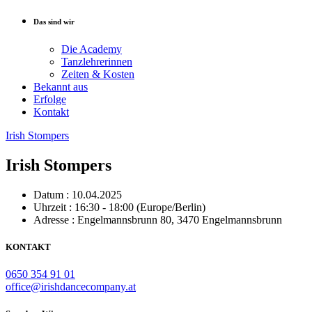
Das sind wir
Die Academy
Tanzlehrerinnen
Zeiten & Kosten
Bekannt aus
Erfolge
Kontakt
Irish Stompers
Irish Stompers
Datum :
10.04.2025
Uhrzeit :
16:30 - 18:00
(Europe/Berlin)
Adresse :
Engelmannsbrunn 80, 3470 Engelmannsbrunn
KONTAKT
0650 354 91 01
office@irishdancecompany.at