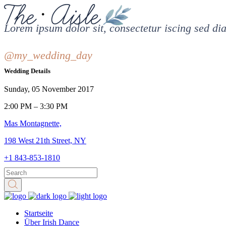
Lorem ipsum dolor sit, consectetur iscing sed d
@my_wedding_day
Wedding Details
Sunday, 05 November 2017
2:00 PM – 3:30 PM
Mas Montagnette,
198 West 21th Street, NY
+1 843-853-1810
Startseite
Über Irish Dance